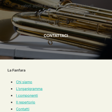
i valori alpini e hai voglia di far parte di
un gruppo affiatato, questo è il momento
giusto per unirti a noi.
CONTATTACI
La Fanfara
Chi siamo
L’organigramma
I componenti
Il repertorio
Contatti