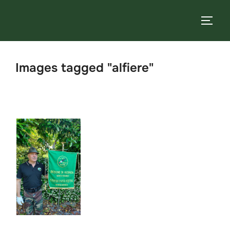
Salta
al
APRI/
contenuto
Images tagged "alfiere"