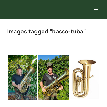
Salta
al
APRI/
contenuto
Images tagged "basso-tuba"