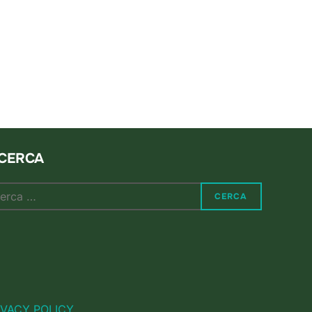
ICERCA
rca
CERCA
:
IVACY POLICY