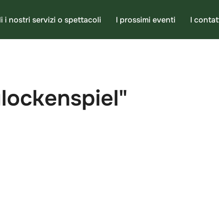
i i nostri servizi o spettacoli
I prossimi eventi
I contat
lockenspiel"