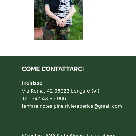
COME CONTATTARCI
Indirizzo
Via Roma, 42 36023 Longare (VI)
Tel. 347 43 95 006
fanfara.notealpine.rivieraberica@gmail.com
©Fanfara ANA Note Alpine Riviera Berica