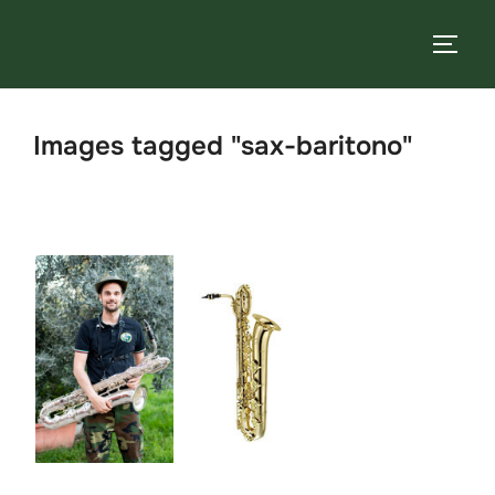
Salta
al
APRI/
contenuto
Images tagged "sax-baritono"