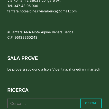
Via Roma, 42 36023 Longare (VI)
Tel. 347 43 95 006
fanfara.notealpine.rivieraberica@gmail.com
©Fanfara ANA Note Alpine Riviera Berica
C.F. 95139350243
SALA PROVE
Le prove si svolgono a Isola Vicentina, il lunedì o il martedì
RICERCA
Cerca
CERCA
per: