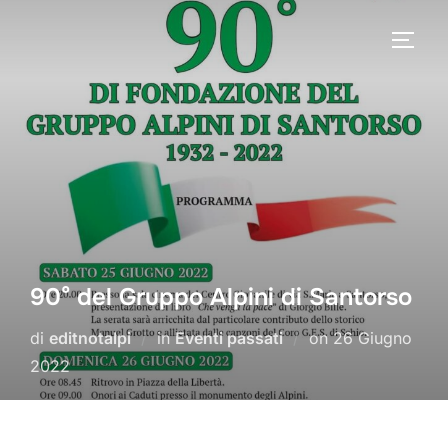
Salta
al
APRI/
contenuto
90° del Gruppo Alpini di Santorso
Pubblicato
di
editnotalpi
in
Eventi passati
on
26 Giugno
il
2022