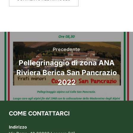
Navigazione
articoli
Precedente
Precedente
Pellegrinaggio di zona ANA
Riviera Berica San Pancrazio
2022
COME CONTATTARCI
Indirizzo