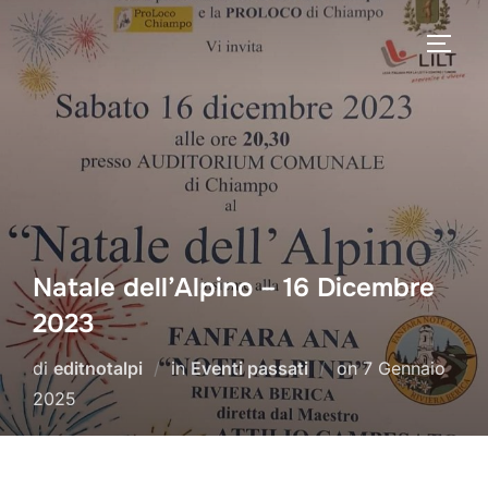
Salta
al
APRI/
contenuto
Natale dell’Alpino – 16 Dicembre
2023
Pubblicato
di
editnotalpi
in
Eventi passati
on
7 Gennaio
il
2025