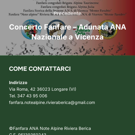
Navigazione
articoli
Precedente
Precedente
Concerto Fanfare – Adunata ANA
Nazionale a Vicenza
COME CONTATTARCI
Indirizzo
Via Roma, 42 36023 Longare (VI)
Tel. 347 43 95 006
fanfara.notealpine.rivieraberica@gmail.com
©Fanfara ANA Note Alpine Riviera Berica
C.F. 95139350243