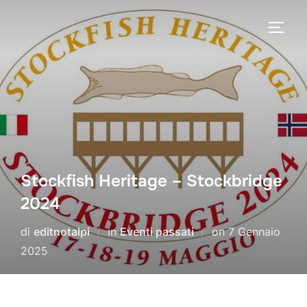
Salta
al
APRI/
contenuto
Stockfish Heritage – Stockbridge
2024
Pubblicato
di
editnotalpi
in
Eventi passati
on
7 Gennaio
il
2025