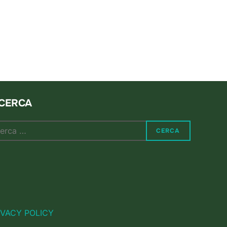
BLICO DELLE NOTE ALPINE…”
ICERCA
rca
CERCA
:
IVACY POLICY