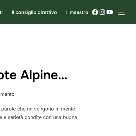
Facebook
Instagram
YouTube
ti
Il consiglio direttivo
Il maestro
APRI
Note Alpine…
mmento
 le parole che mi vengono in mente
e e serietà condite con una buona