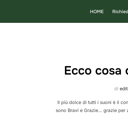
Salta
HOME
Richied
al
contenuto
Ecco cosa d
di
edit
Il più dolce di tutti i suoni è i
sono Bravi e Grazie… grazie per 