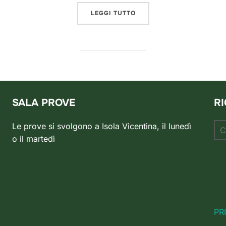
“ECCO COSA DICE IL PUB
LEGGI TUTTO
SALA PROVE
R
Ce
Le prove si svolgono a Isola Vicentina, il lunedì
per
o il martedì
PR