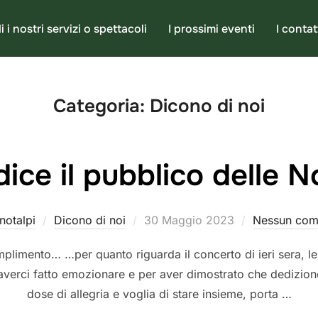
i i nostri servizi o spettacoli
I prossimi eventi
I contat
Categoria:
Dicono di noi
ice il pubblico delle 
Pubblicato
notalpi
Dicono di noi
30 Maggio 2023
Nessun co
il
l complimento… …per quanto riguarda il concerto di ieri sera,
averci fatto emozionare e per aver dimostrato che dedizion
dose di allegria e voglia di stare insieme, porta …